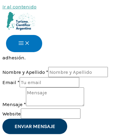
Ir al contenido
Contacto
Contacta con nosotros
Completa el siguiente formulario para solicitar
información, trasladar sugerencias o solicitar la
adhesión.
Nombre y Apellido
*
Email
*
Mensaje
*
Website
ENVIAR MENSAJE